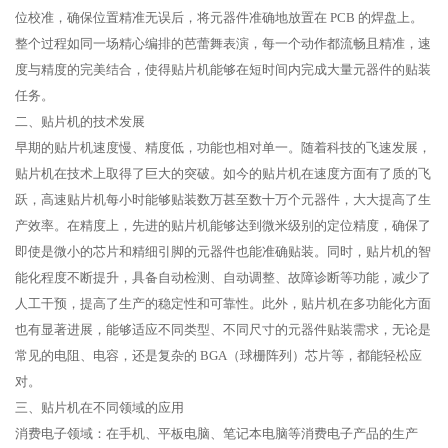
位校准，确保位置精准无误后，将元器件准确地放置在 PCB 的焊盘上。
整个过程如同一场精心编排的芭蕾舞表演，每一个动作都流畅且精准，速
度与精度的完美结合，使得贴片机能够在短时间内完成大量元器件的贴装
任务。
二、贴片机的技术发展
早期的贴片机速度慢、精度低，功能也相对单一。随着科技的飞速发展，
贴片机在技术上取得了巨大的突破。如今的贴片机在速度方面有了质的飞
跃，高速贴片机每小时能够贴装数万甚至数十万个元器件，大大提高了生
产效率。在精度上，先进的贴片机能够达到微米级别的定位精度，确保了
即使是微小的芯片和精细引脚的元器件也能准确贴装。同时，贴片机的智
能化程度不断提升，具备自动检测、自动调整、故障诊断等功能，减少了
人工干预，提高了生产的稳定性和可靠性。此外，贴片机在多功能化方面
也有显著进展，能够适应不同类型、不同尺寸的元器件贴装需求，无论是
常见的电阻、电容，还是复杂的 BGA（球栅阵列）芯片等，都能轻松应
对。
三、贴片机在不同领域的应用
消费电子领域：在手机、平板电脑、笔记本电脑等消费电子产品的生产