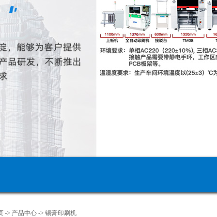
页
->
产品中心
->
锡膏印刷机