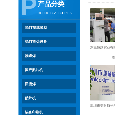
P
产品分类
RODUCT CATEGORIES
SMT整线策划
SMT周边设备
东莞恒越实业有
波峰焊
流
国产贴片机
回流焊
贴片机
深圳市美耐斯光
锡膏印刷机