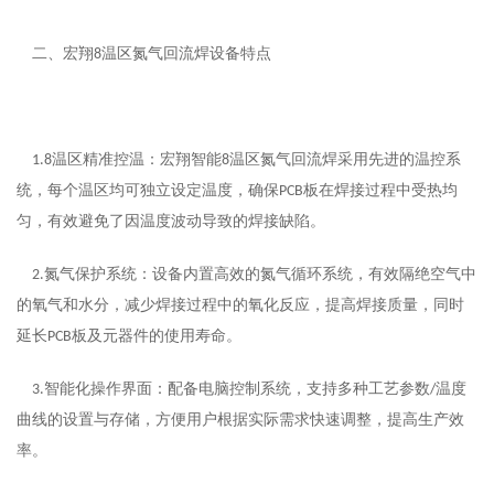
二、
宏翔
温区氮气回流焊
设备特点
8
温区精准控温：宏翔智能
温区氮气回流焊采用先进的温控系
1.
8
8
统，每个温区均可独立设定温度，确保
板在焊接过程中受热均
PCB
匀，有效避免了因温度波动导致的焊接缺陷。
氮气保护系统：设备内置高效的氮气循环系统，有效隔绝空气中
2.
的氧气和水分，减少焊接过程中的氧化反应，提高焊接质量，同时
延长
板及元器件的使用寿命。
PCB
智能化操作界面：配备
电脑控制系统
，支持多种工艺参数
温度
3.
/
曲线
的
设置
与存储，方便用户根据实际需求快速调整，提高生产效
率。