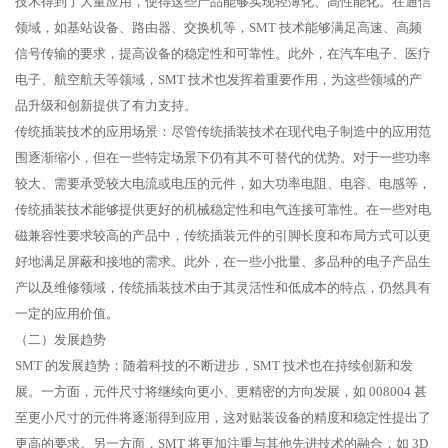
技术得到了大量应用，使得这些产品能够实现轻薄化、高性能化。在通信
领域，如基站设备、路由器、交换机等，SMT 技术能够满足高速、高频
信号传输的要求，提高设备的稳定性和可靠性。此外，在汽车电子、医疗
电子、航空航天等领域，SMT 技术也发挥着重要作用，为这些领域的产
品升级和创新提供了有力支持。
传统插装技术的应用场景：尽管传统插装技术在现代电子制造中的应用范
围逐渐缩小，但在一些特定场景下仍有其不可替代的优势。对于一些功率
较大、需要承受较大电流或电压的元件，如大功率电阻、电容、电感等，
传统插装技术能够提供更好的机械稳定性和电气连接可靠性。在一些对电
磁兼容性要求较高的产品中，传统插装元件的引脚长度和布局方式可以更
好地满足屏蔽和接地的需求。此外，在一些小批量、多品种的电子产品生
产以及维修领域，传统插装技术由于其灵活性和低成本的特点，仍然具有
一定的应用价值。
（二）发展趋势
SMT 的发展趋势：随着科技的不断进步，SMT 技术也在持续创新和发
展。一方面，元件尺寸将继续向更小、更精密的方向发展，如 008004 甚
至更小尺寸的元件将逐渐得到应用，这对贴装设备的精度和稳定性提出了
更高的要求。另一方面，SMT 将更加注重与其他先进技术的融合，如 3D