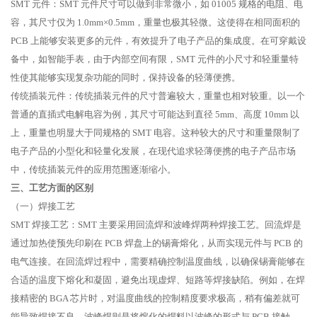
SMT 元件：SMT 元件尺寸可以做到非常微小，如 01005 规格的电阻、电
容，其尺寸仅为 1.0mm×0.5mm，重量也极其轻微。这使得在相同面积的
PCB 上能够安装更多的元件，有效提升了电子产品的集成度。在可穿戴设
备中，如智能手表，由于内部空间有限，SMT 元件的小尺寸和轻重量特
性使其能够实现复杂功能的同时，保持设备的轻薄便携。
传统插装元件：传统插装元件的尺寸普遍较大，重量也相对较重。以一个
普通的直插式电解电容为例，其尺寸可能达到直径 5mm、高度 10mm 以
上，重量也明显大于同规格的 SMT 电容。这种较大的尺寸和重量限制了
电子产品的小型化和轻量化发展，在现代追求轻薄便携的电子产品市场
中，传统插装元件的应用范围逐渐缩小。
三、工艺方面的区别
（一）焊接工艺
SMT 焊接工艺：SMT 主要采用回流焊和波峰焊两种焊接工艺。回流焊是
通过加热使预先印刷在 PCB 焊盘上的锡膏熔化，从而实现元件与 PCB 的
电气连接。在回流焊过程中，需要精确控制温度曲线，以确保锡膏能够在
合适的温度下熔化和凝固，避免出现虚焊、短路等焊接缺陷。例如，在焊
接精密的 BGA 芯片时，对温度曲线的控制精度要求极高，稍有偏差就可
能导致焊接不良。波峰焊则是将熔化的焊料以波峰的形式与 PCB 接触，