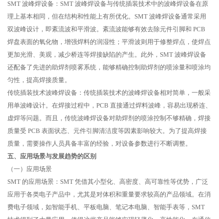
SMT 波峰焊设备：SMT 波峰焊设备与传统插装技术中的波峰焊设备在原
理上基本相同，但在结构和性能上有所优化。SMT 波峰焊设备通常采用
双波峰设计，即紊流波和平滑波。紊流波能够有效去除元件引脚和 PCB
焊盘表面的氧化物，增强焊料的润湿性；平滑波则用于修整焊点，使焊点
更加光滑、美观，减少桥连等焊接缺陷的产生。此外，SMT 波峰焊设备
还配备了先进的助焊剂喷雾系统，能够精确控制助焊剂的喷涂量和喷涂均
匀性，提高焊接质量。
传统插装技术波峰焊设备：传统插装技术的波峰焊设备相对简单，一般采
用单波峰设计。在焊接过程中，PCB 直接通过焊料波峰，容易出现桥连、
虚焊等问题。而且，传统波峰焊设备对助焊剂的喷涂控制不够精确，焊接
质量受 PCB 表面状态、元件引脚清洁度等因素影响较大。为了提高焊接
质量，需要操作人员具备丰富的经验，对设备参数进行不断调整。
五、应用场景与发展趋势的区别
（一）应用场景
SMT 的应用场景：SMT 凭借其小型化、高密度、高可靠性等优势，广泛
应用于各类电子产品中，尤其是对体积和重量要求较高的产品领域。在消
费电子领域，如智能手机、平板电脑、笔记本电脑、智能手表等，SMT