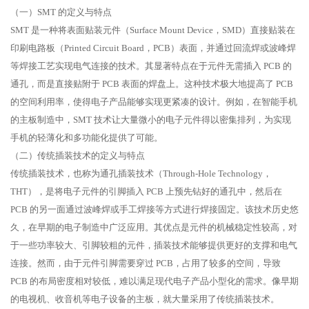
（一）SMT 的定义与特点
SMT 是一种将表面贴装元件（Surface Mount Device，SMD）直接贴装在
印刷电路板（Printed Circuit Board，PCB）表面，并通过回流焊或波峰焊
等焊接工艺实现电气连接的技术。其显著特点在于元件无需插入 PCB 的
通孔，而是直接贴附于 PCB 表面的焊盘上。这种技术极大地提高了 PCB
的空间利用率，使得电子产品能够实现更紧凑的设计。例如，在智能手机
的主板制造中，SMT 技术让大量微小的电子元件得以密集排列，为实现
手机的轻薄化和多功能化提供了可能。
（二）传统插装技术的定义与特点
传统插装技术，也称为通孔插装技术（Through-Hole Technology，
THT），是将电子元件的引脚插入 PCB 上预先钻好的通孔中，然后在
PCB 的另一面通过波峰焊或手工焊接等方式进行焊接固定。该技术历史悠
久，在早期的电子制造中广泛应用。其优点是元件的机械稳定性较高，对
于一些功率较大、引脚较粗的元件，插装技术能够提供更好的支撑和电气
连接。然而，由于元件引脚需要穿过 PCB，占用了较多的空间，导致
PCB 的布局密度相对较低，难以满足现代电子产品小型化的需求。像早期
的电视机、收音机等电子设备的主板，就大量采用了传统插装技术。