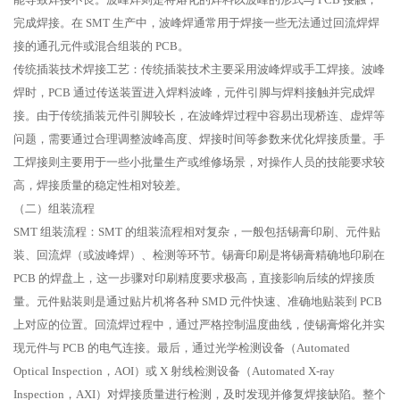
完成焊接。在 SMT 生产中，波峰焊通常用于焊接一些无法通过回流焊焊
接的通孔元件或混合组装的 PCB。
传统插装技术焊接工艺：传统插装技术主要采用波峰焊或手工焊接。波峰
焊时，PCB 通过传送装置进入焊料波峰，元件引脚与焊料接触并完成焊
接。由于传统插装元件引脚较长，在波峰焊过程中容易出现桥连、虚焊等
问题，需要通过合理调整波峰高度、焊接时间等参数来优化焊接质量。手
工焊接则主要用于一些小批量生产或维修场景，对操作人员的技能要求较
高，焊接质量的稳定性相对较差。
（二）组装流程
SMT 组装流程：SMT 的组装流程相对复杂，一般包括锡膏印刷、元件贴
装、回流焊（或波峰焊）、检测等环节。锡膏印刷是将锡膏精确地印刷在
PCB 的焊盘上，这一步骤对印刷精度要求极高，直接影响后续的焊接质
量。元件贴装则是通过贴片机将各种 SMD 元件快速、准确地贴装到 PCB
上对应的位置。回流焊过程中，通过严格控制温度曲线，使锡膏熔化并实
现元件与 PCB 的电气连接。最后，通过光学检测设备（Automated
Optical Inspection，AOI）或 X 射线检测设备（Automated X-ray
Inspection，AXI）对焊接质量进行检测，及时发现并修复焊接缺陷。整个