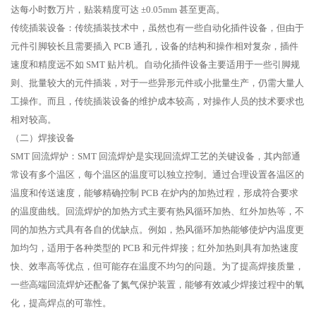
达每小时数万片，贴装精度可达 ±0.05mm 甚至更高。
传统插装设备：传统插装技术中，虽然也有一些自动化插件设备，但由于
元件引脚较长且需要插入 PCB 通孔，设备的结构和操作相对复杂，插件
速度和精度远不如 SMT 贴片机。自动化插件设备主要适用于一些引脚规
则、批量较大的元件插装，对于一些异形元件或小批量生产，仍需大量人
工操作。而且，传统插装设备的维护成本较高，对操作人员的技术要求也
相对较高。
（二）焊接设备
SMT 回流焊炉：SMT 回流焊炉是实现回流焊工艺的关键设备，其内部通
常设有多个温区，每个温区的温度可以独立控制。通过合理设置各温区的
温度和传送速度，能够精确控制 PCB 在炉内的加热过程，形成符合要求
的温度曲线。回流焊炉的加热方式主要有热风循环加热、红外加热等，不
同的加热方式具有各自的优缺点。例如，热风循环加热能够使炉内温度更
加均匀，适用于各种类型的 PCB 和元件焊接；红外加热则具有加热速度
快、效率高等优点，但可能存在温度不均匀的问题。为了提高焊接质量，
一些高端回流焊炉还配备了氮气保护装置，能够有效减少焊接过程中的氧
化，提高焊点的可靠性。