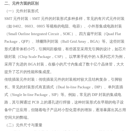
二、元件方面的区别
（一）元件封装形式
SMT 元件封装：SMT 元件的封装形式多种多样，常见的有片式元件封装
（如 0402、0603、0805 等规格的电阻、电容）、小外形集成电路封装
（Small Outline Integrated Circuit，SOIC）、四方扁平封装（Quad Flat
Package，QFP）、球栅阵列封装（Ball Grid Array，BGA）等。这些封装
形式通常体积小巧，引脚间距极细，有些甚至采用无引脚的设计，如芯片
级封装（Chip Scale Package，CSP）。以苹果手机中的 A 系列芯片为例，
采用了先进的 BGA 封装，在极小的尺寸内集成了数十亿个晶体管，大大
提升了芯片的性能和集成度。
传统插装元件封装：传统插装元件的封装相对较大且结构复杂，引脚较
长。常见的封装形式有直插式（Dual In-line Package，DIP）、单列直插
式（Single In-line Package，SIP）等。例如，常见的 DIP 封装的集成电
路，其引脚通过 PCB 上的通孔进行焊接，这种封装形式在早期的电子设
备中广泛应用，但随着电子产品对小型化需求的增加，逐渐暴露出其占用
空间大的弊端。
（二）元件尺寸与重量