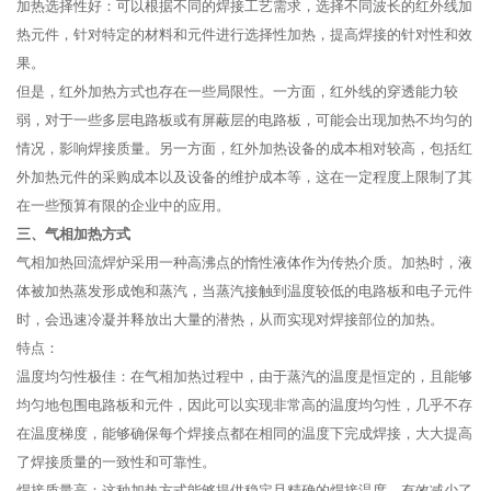
加热选择性好：可以根据不同的焊接工艺需求，选择不同波长的红外线加
热元件，针对特定的材料和元件进行选择性加热，提高焊接的针对性和效
果。
但是，红外加热方式也存在一些局限性。一方面，红外线的穿透能力较
弱，对于一些多层电路板或有屏蔽层的电路板，可能会出现加热不均匀的
情况，影响焊接质量。另一方面，红外加热设备的成本相对较高，包括红
外加热元件的采购成本以及设备的维护成本等，这在一定程度上限制了其
在一些预算有限的企业中的应用。
三、气相加热方式
气相加热回流焊炉采用一种高沸点的惰性液体作为传热介质。加热时，液
体被加热蒸发形成饱和蒸汽，当蒸汽接触到温度较低的电路板和电子元件
时，会迅速冷凝并释放出大量的潜热，从而实现对焊接部位的加热。
特点：
温度均匀性极佳：在气相加热过程中，由于蒸汽的温度是恒定的，且能够
均匀地包围电路板和元件，因此可以实现非常高的温度均匀性，几乎不存
在温度梯度，能够确保每个焊接点都在相同的温度下完成焊接，大大提高
了焊接质量的一致性和可靠性。
焊接质量高：这种加热方式能够提供稳定且精确的焊接温度，有效减少了