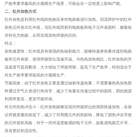
产效率要求极高的大规模生产场景，可能会在一定程度上影响产能。
二、红外加热方式
红外加热是利用红外线的热效应来对电路板进行加热。回流焊炉中的红外
加热元件发出红外线，当红外线照射到电路板和电子元件表面时，被吸收
并转化为热能，从而实现加热焊接的目的。
特点：
加热速度快：红外线具有很强的热辐射能力，能够快速将热量传递到电路
板和元件表面，使得焊接部位迅速升温。与热风加热相比，红外加热的升
温速度可提高数倍，大大缩短了焊接周期，提高了生产效率，特别适合于
对生产效率要求较高的大规模生产。
节能高效：由于红外加热主要是通过辐射传递热量，不需要像热风加热那
样通过空气介质进行热传导，减少了热量在传递过程中的损耗，因此能源
利用率更高，更加节能环保。
对元件的热冲击小：红外加热能够实现对焊接部位的局部快速加热，在保
证焊接质量的前提下，减少了对周围元件的热影响，降低了因热冲击导致
的元件损坏风险，对于一些对温度敏感的电子元件，如集成电路芯片等，
具有更好的适应性。