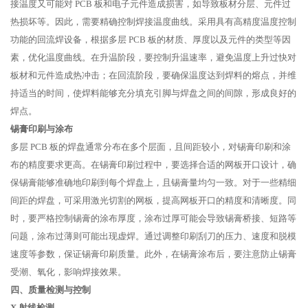
接温度又可能对 PCB 板和电子元件造成损害，如导致板材分层、元件过
热损坏等。因此，需要精确控制焊接温度曲线。采用具有高精度温度控制
功能的回流焊设备，根据多层 PCB 板的材质、厚度以及元件的类型等因
素，优化温度曲线。在升温阶段，要控制升温速率，避免温度上升过快对
板材和元件造成热冲击；在回流阶段，要确保温度达到焊料的熔点，并维
持适当的时间，使焊料能够充分填充引脚与焊盘之间的间隙，形成良好的
焊点。
锡膏印刷与涂布
多层 PCB 板的焊盘通常分布在多个层面，且间距较小，对锡膏印刷和涂
布的精度要求更高。在锡膏印刷过程中，要选择合适的网板开口设计，确
保锡膏能够准确地印刷到每个焊盘上，且锡膏量均匀一致。对于一些精细
间距的焊盘，可采用激光切割的网板，提高网板开口的精度和清晰度。同
时，要严格控制锡膏的涂布厚度，涂布过厚可能会导致锡膏桥接、短路等
问题，涂布过薄则可能出现虚焊。通过调整印刷刮刀的压力、速度和脱模
速度等参数，保证锡膏印刷质量。此外，在锡膏涂布后，要注意防止锡膏
受潮、氧化，影响焊接效果。
四、质量检测与控制
X 射线检测