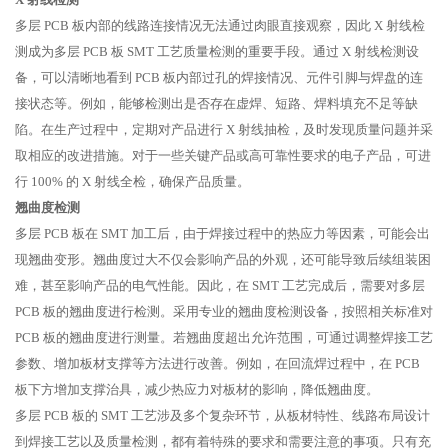
多层 PCB 板内部的线路连接情况无法通过肉眼直接观察，因此 X 射线检
测成为多层 PCB 板 SMT 工艺质量检测的重要手段。通过 X 射线检测设
备，可以清晰地看到 PCB 板内部过孔的焊接情况、元件引脚与焊盘的连
接状态等。例如，能够检测出是否存在虚焊、短路、焊料填充不足等缺
陷。在生产过程中，定期对产品进行 X 射线抽检，及时发现质量问题并采
取相应的改进措施。对于一些关键产品或高可靠性要求的电子产品，可进
行 100% 的 X 射线全检，确保产品质量。
翘曲度检测
多层 PCB 板在 SMT 加工后，由于焊接过程中的热应力等因素，可能会出
现翘曲变形。翘曲度过大不仅会影响产品的外观，还可能导致后续组装困
难，甚至影响产品的电气性能。因此，在 SMT 工艺完成后，需要对多层
PCB 板的翘曲度进行检测。采用专业的翘曲度检测设备，按照相关标准对
PCB 板的翘曲度进行测量。若翘曲度超出允许范围，可通过调整焊接工艺
参数、增加板材支撑等方法进行改善。例如，在回流焊过程中，在 PCB
板下方增加支撑治具，减少热应力对板材的影响，降低翘曲度。
多层 PCB 板的 SMT 工艺涉及多个复杂环节，从板材特性、线路布局设计
到焊接工艺以及质量检测，都有着特殊的要求和需要注意的事项。只有充