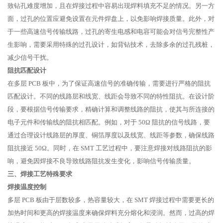
致钻孔难度增加，且在焊接过程中容易出现焊料填充不足的情况。另一方
面，过孔的位置应避免设置在元件焊盘上，以免影响焊接质量。此外，对
于一些高速信号传输线路，过孔的寄生电感和电容可能会对信号完整性产
生影响，需要采用特殊的过孔设计，如背钻技术，去除多余的过孔残桩，
减少信号干扰。
阻抗匹配设计
在多层 PCB 板中，为了保证高速信号的准确传输，需要进行严格的阻抗
匹配设计。不同的线路层和线宽、线距会导致不同的特性阻抗。在设计阶
段，要根据信号传输要求，精确计算和调整线路的阻抗，使其与所连接的
电子元件和传输线的阻抗相匹配。例如，对于 50Ω 阻抗的信号线路，要
通过合理设计线路层的厚度、铜箔厚度以及线宽、线距等参数，确保线路
阻抗接近 50Ω。同时，在 SMT 工艺过程中，要注意焊接对线路阻抗的影
响，避免因焊接不良导致线路阻抗发生变化，影响信号传输质量。
三、焊接工艺特殊要求
焊接温度控制
多层 PCB 板由于层数较多，热容量较大，在 SMT 焊接过程中需要更长的
加热时间和更高的焊接温度来确保焊料充分熔化和浸润。然而，过高的焊