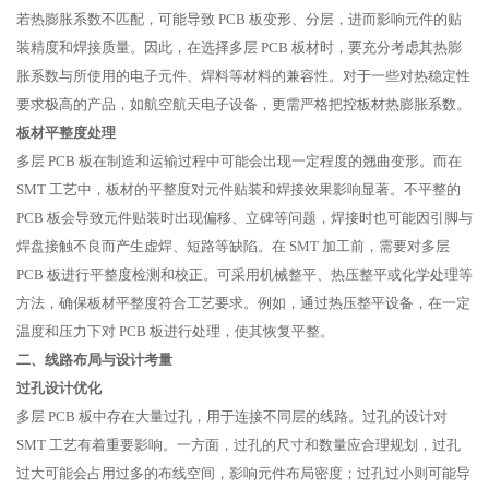
若热膨胀系数不匹配，可能导致 PCB 板变形、分层，进而影响元件的贴
装精度和焊接质量。因此，在选择多层 PCB 板材时，要充分考虑其热膨
胀系数与所使用的电子元件、焊料等材料的兼容性。对于一些对热稳定性
要求极高的产品，如航空航天电子设备，更需严格把控板材热膨胀系数。
板材平整度处理
多层 PCB 板在制造和运输过程中可能会出现一定程度的翘曲变形。而在
SMT 工艺中，板材的平整度对元件贴装和焊接效果影响显著。不平整的
PCB 板会导致元件贴装时出现偏移、立碑等问题，焊接时也可能因引脚与
焊盘接触不良而产生虚焊、短路等缺陷。在 SMT 加工前，需要对多层
PCB 板进行平整度检测和校正。可采用机械整平、热压整平或化学处理等
方法，确保板材平整度符合工艺要求。例如，通过热压整平设备，在一定
温度和压力下对 PCB 板进行处理，使其恢复平整。
二、线路布局与设计考量
过孔设计优化
多层 PCB 板中存在大量过孔，用于连接不同层的线路。过孔的设计对
SMT 工艺有着重要影响。一方面，过孔的尺寸和数量应合理规划，过孔
过大可能会占用过多的布线空间，影响元件布局密度；过孔过小则可能导