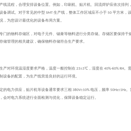
产线流程，合理安排设备位置。例如，印刷机、贴片机、回流焊炉应依次排列
设备调试。对于常见的中型
生产线，整体工作区域应不小于
平方米，
SMT
50
况，为您设计最优化的设备布局方案。
专门的物料存储区，对电子元件、锡膏等物料进行分类存储。存储区要保持干
存储管理的相关建议，确保物料存储符合生产要求。
生产对环境温湿度要求严格，温度一般控制在
±
℃，湿度在
。
23
3
40%-60% RH
制设备的配置，为生产线营造良好的运行环境。
定的电力供应，贴片机等设备通常要求三相
±
电压，频率
±
。
380V
10%
50Hz
1Hz
，会对电力系统进行全面检测与优化，保障设备稳定运行。