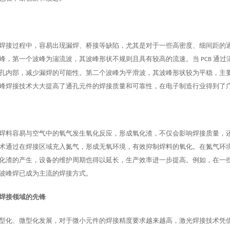
焊接过程中，容易出现漏焊、桥接等缺陷，尤其是对于一些高密度、细间距的
峰，第一个波峰为湍流波，其波峰形状不规则且具有较高的流速。当
通过
PCB
孔内部，减少漏焊的可能性。第二个波峰为平滑波，其波峰形状较为平稳，主
峰焊接技术大大提高了通孔元件的焊接质量和可靠性，在电子制造行业得到了
焊料容易与空气中的氧气发生氧化反应，形成氧化渣，不仅会影响焊接质量，
术通过在焊接区域充入氮气，形成无氧环境，有效抑制焊料的氧化。在氮气环
化渣的产生，设备的维护周期也得以延长，生产效率进一步提高。例如，在一
波峰焊已成为主流的焊接方式。
焊接领域的先锋
型化、微型化发展，对于微小元件的焊接精度要求越来越高，激光焊接技术凭