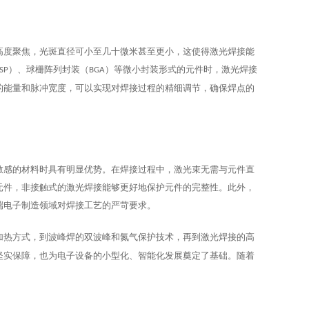
高度聚焦，光斑直径可小至几十微米甚至更小，这使得激光焊接能
）、球栅阵列封装（
）等微小封装形式的元件时，激光焊接
SP
BGA
的能量和脉冲宽度，可以实现对焊接过程的精细调节，确保焊点的
敏感的材料时具有明显优势。在焊接过程中，激光束无需与元件直
元件，非接触式的激光焊接能够更好地保护元件的完整性。此外，
端电子制造领域对焊接工艺的严苛要求。
加热方式，到波峰焊的双波峰和氮气保护技术，再到激光焊接的高
坚实保障，也为电子设备的小型化、智能化发展奠定了基础。随着