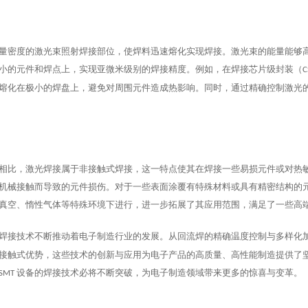
量密度的激光束照射焊接部位，使焊料迅速熔化实现焊接。激光束的能量能够
小的元件和焊点上，实现亚微米级别的焊接精度。例如，在焊接芯片级封装（
C
熔化在极小的焊盘上，避免对周围元件造成热影响。同时，通过精确控制激光
相比，激光焊接属于非接触式焊接，这一特点使其在焊接一些易损元件或对热
机械接触而导致的元件损伤。对于一些表面涂覆有特殊材料或具有精密结构的
真空、惰性气体等特殊环境下进行，进一步拓展了其应用范围，满足了一些高
焊接技术不断推动着电子制造行业的发展。从回流焊的精确温度控制与多样化
接触式优势，这些技术的创新与应用为电子产品的高质量、高性能制造提供了
设备的焊接技术必将不断突破，为电子制造领域带来更多的惊喜与变革。
SMT