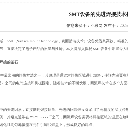
SMT设备的先进焊接技术
信息来源于：互联网 发布于：2025-0
域，
（
，表面贴装技术）设备凭借其高效、精准
SMT
Surface Mount Technology
节，直接决定了电子产品的质量与性能。本文将深入揭秘
设备中那些令人
SMT
焊接的基石
产中最常用的焊接方法之一，其原理是通过对焊接区域进行加热，使预先涂覆在
板）之间的电气连接和机械固定。随着技术的不断发展，回流焊技术在多个方面
中的关键因素，直接影响焊接质量。先进的回流焊设备采用了高精度的温度传
例，其熔点通常在
℃
℃之间，回流焊设备需要将焊接区域的温度在短
217
- 227
熔化且均匀地覆盖在元件引脚和焊盘上，形成良好的焊点。