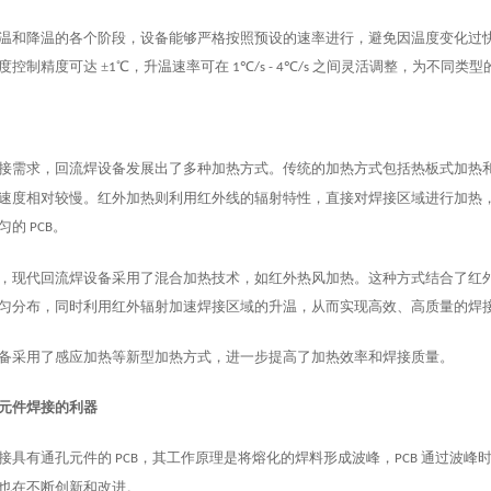
温和降温的各个阶段，设备能够严格按照预设的速率进行，避免因温度变化过
度控制精度可达
±
℃，升温速率可在
℃
℃
之间灵活调整，为不同类型
1
1
/s - 4
/s
接需求，回流焊设备发展出了多种加热方式。传统的加热方式包括热板式加热
速度相对较慢。红外加热则利用红外线的辐射特性，直接对焊接区域进行加热
均匀的
。
PCB
，现代回流焊设备采用了混合加热技术，如红外热风加热。这种方式结合了红
匀分布，同时利用红外辐射加速焊接区域的升温，从而实现高效、高质量的焊
备采用了感应加热等新型加热方式，进一步提高了加热效率和焊接质量。
元件焊接的利器
接具有通孔元件的
，其工作原理是将熔化的焊料形成波峰，
通过波峰
PCB
PCB
也在不断创新和改进。