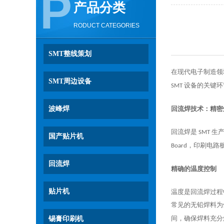
P
产品分类
RODUCT CATEGORIES
SMT整线策划
在现代电子制造领
SMT周边设备
设备的关键环
SMT
波峰焊
回流焊技术：精密
回流焊是
生
SMT
国产贴片机
，印刷电路
Board
回流焊
精确的温度控制
贴片机
温度是回流焊过程
常见的无铅焊料为
间，确保焊料充分
锡膏印刷机