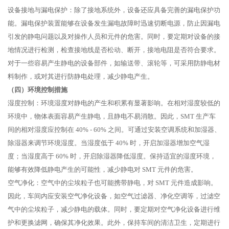
设备接地与漏电保护：除了接地系统外，设备还应具备完善的漏电保护功
能。漏电保护装置能够在设备发生漏电故障时迅速切断电源，防止因漏电
引发的静电问题以及对操作人员和元件的危害。同时，要定期对设备的接
地情况进行检测，检查接地线是否松动、断开，接地电阻是否符合要求。
对于一些容易产生静电的设备部件，如输送带、滚轮等，可采用防静电材
料制作，或对其进行防静电处理，减少静电产生。
（四）环境控制措施
湿度控制：环境湿度对静电的产生和积累有显著影响。在相对湿度较低的
环境中，物体表面容易产生静电，且静电不易消散。因此，SMT 生产车
间的相对湿度应控制在 40% - 60% 之间。可通过安装空调系统和加湿器、
除湿器来调节环境湿度。当湿度低于 40% 时，开启加湿器增加空气湿
度；当湿度高于 60% 时，开启除湿器降低湿度。保持适宜的湿度环境，
能够有效降低静电产生的可能性，减少静电对 SMT 元件的危害。
空气净化：空气中的尘埃粒子也可能携带静电，对 SMT 元件造成影响。
因此，车间内应安装空气净化设备，如空气过滤器、净化空调等，过滤空
气中的尘埃粒子，减少静电的载体。同时，要定期对空气净化设备进行维
护和更换滤网，确保其净化效果。此外，保持车间的清洁卫生，定期进行