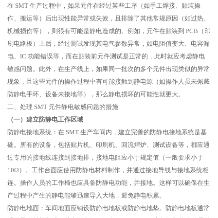
在 SMT 生产过程中，如果元件在经过某些工序（如手工焊接、贴装操
作、搬运等）后出现性能异常或失效，且排除了其他常规原因（如过热、
机械损伤等），则很有可能是静电造成的。例如，元件在贴装到 PCB（印
刷电路板）上后，经过测试发现其电气参数异常，如电阻值变大、电容漏
电、IC 功能错误等，而在贴装前元件测试是正常的，此时就应考虑静电
敏感问题。此外，在生产线上，如果同一批次的多个元件出现类似的异常
现象，且这些元件的操作过程中有可能接触到静电源（如操作人员未佩戴
防静电手环、设备未接地等），那么静电损坏的可能性就更大。
二、处理 SMT 元件静电敏感问题的措施
（一）建立防静电工作区域
防静电接地系统：在 SMT 生产车间内，建立完善的防静电接地系统是基
础。所有的设备，包括贴片机、印刷机、回流焊炉、测试设备等，都应通
过专用的接地线连接到接地排，接地电阻应小于规定值（一般要求小于
10Ω）。工作台面应使用防静电材料制作，并通过接地导线与接地系统相
连。操作人员的工作椅也应具备防静电功能，并接地。这样可以确保在生
产过程中产生的静电能够迅速导入大地，避免静电积累。
防静电地面：车间地面应铺设防静电地板或防静电地垫。防静电地板通常