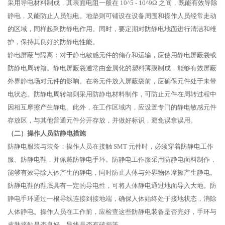
采用导电材料制成，其表面电阻一般在 10^5 - 10^9Ω 之间，既能有效导除
静电，又能防止人员触电。地垫则可铺设在设备周围和操作人员经常走动
的区域，同样起到防静电作用。同时，要定期对防静电地面进行清洁和维
护，保持其良好的防静电性能。
静电屏蔽与隔离：对于静电敏感元件的储存和运输，应使用静电屏蔽袋或
防静电周转箱。静电屏蔽袋通常由金属化的塑料薄膜制成，能够有效屏蔽
外界静电场对元件的影响。在将元件放入屏蔽袋前，应确保元件处于未带
电状态。防静电周转箱则采用防静电材料制作，可防止元件在周转过程中
因相互摩擦产生静电。此外，在工作区域内，应设置专门的静电敏感元件
存放区，与其他普通元件分开存放，并做好标识，避免误拿误用。
（二）操作人员防静电措施
防静电服装与装备：操作人员在接触 SMT 元件时，必须穿着防静电工作
服、防静电鞋，并佩戴防静电手环。防静电工作服采用防静电面料制作，
能够有效导除人体产生的静电，同时防止人体与外界物体摩擦产生静电。
防静电鞋的鞋底具有一定的导电性，可将人体静电通过地面导入大地。防
静电手环通过一根导线连接到接地端，确保人体始终处于接地状态，消除
人体静电。操作人员在工作前，应检查这些防静电装备是否完好，手环与
皮肤接触是否良好，导线是否有破损等。