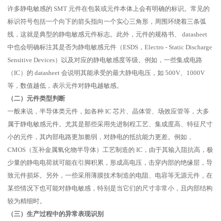
许多静电敏感的 SMT 元件在包装或元件本体上会有明确的标识。常见的
标识符号包括一个向下的箭头指向一个实心三角形，周围环绕着三条弧
线，这就是典型的静电敏感元件标志。此外，元件的规格书、 datasheet
中也会明确标注其是否为静电敏感元件（ESDS，Electro - Static Discharge
Sensitive Devices）以及对应的静电敏感度等级。例如，一些集成电路
（IC）的 datasheet 会说明其能承受的最大静电电压，如 500V、1000V
等，数值越低，表示元件对静电越敏感。
（二）元件类型判断
一般来说，半导体类元件，如各种 IC 芯片、晶体管、场效应管等，大多
属于静电敏感元件。尤其是那些采用先进制程工艺、集成度高、特征尺寸
小的元件，其内部电路更加脆弱，对静电的抵抗能力更差。例如，
CMOS（互补金属氧化物半导体）工艺制造的 IC，由于其输入阻抗高，极
少量的静电电荷就可能在引脚积累，形成高电压，击穿内部的绝缘层，导
致元件损坏。另外，一些采用薄膜技术制造的电阻、电容等无源元件，在
某些情况下也可能对静电敏感，特别是当它们的尺寸非常小，且内部结构
较为精细时。
（三）生产过程中的异常表现识别