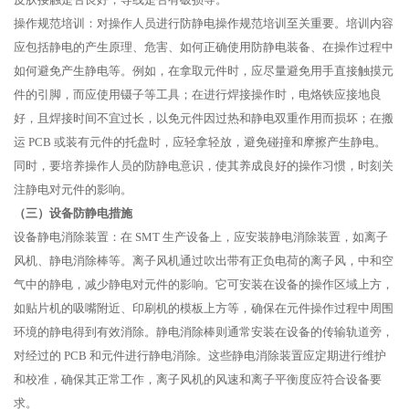
操作规范培训：对操作人员进行防静电操作规范培训至关重要。培训内容
应包括静电的产生原理、危害、如何正确使用防静电装备、在操作过程中
如何避免产生静电等。例如，在拿取元件时，应尽量避免用手直接触摸元
件的引脚，而应使用镊子等工具；在进行焊接操作时，电烙铁应接地良
好，且焊接时间不宜过长，以免元件因过热和静电双重作用而损坏；在搬
运 PCB 或装有元件的托盘时，应轻拿轻放，避免碰撞和摩擦产生静电。
同时，要培养操作人员的防静电意识，使其养成良好的操作习惯，时刻关
注静电对元件的影响。
（三）设备防静电措施
设备静电消除装置：在 SMT 生产设备上，应安装静电消除装置，如离子
风机、静电消除棒等。离子风机通过吹出带有正负电荷的离子风，中和空
气中的静电，减少静电对元件的影响。它可安装在设备的操作区域上方，
如贴片机的吸嘴附近、印刷机的模板上方等，确保在元件操作过程中周围
环境的静电得到有效消除。静电消除棒则通常安装在设备的传输轨道旁，
对经过的 PCB 和元件进行静电消除。这些静电消除装置应定期进行维护
和校准，确保其正常工作，离子风机的风速和离子平衡度应符合设备要
求。