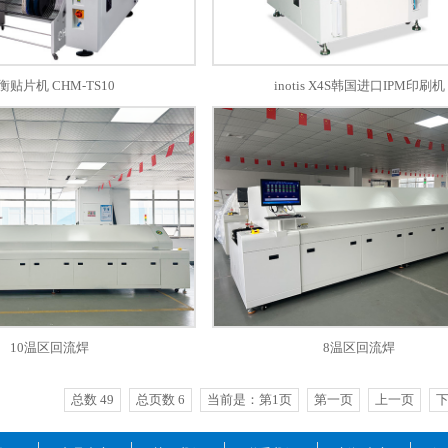
衡贴片机 CHM-TS10
inotis X4S韩国进口IPM印刷机
10温区回流焊
8温区回流焊
总数 49
总页数 6
当前是：第1页
第一页
上一页