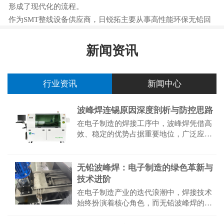
形成了现代化的流程。
作为SMT整线设备供应商，日锐拓主要从事高性能环保无铅回
流焊、无铅波峰焊的研发和生产，同时销售、JUKI贴片机、
YAMAHA贴片机、国产、韩国IP全自动印刷机...
新闻资讯
行业资讯
新闻中心
波峰焊连锡原因深度剖析与防控思路
在电子制造的焊接工序中，波峰焊凭借高
效、稳定的优势占据重要地位，广泛应用
于印制电路板（PCB）的批量焊接作业。
然而，连锡缺陷始终是困扰生产的突出问
题，其不仅直接导致产品功能失...
无铅波峰焊：电子制造的绿色革新与
技术进阶
在电子制造产业的迭代浪潮中，焊接技术
始终扮演着核心角色，而无铅波峰焊的普
及则标志着该领域从“效率优先”向“绿色可
持续”的关键转型。