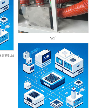
锡炉
漏贴和反贴