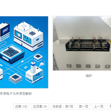
锡炉
T 常用电子元件类型解析
总数 142
总页数 16
当前是：第7页
第一页
上一页