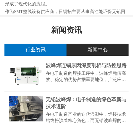
形成了现代化的流程。
作为SMT整线设备供应商，日锐拓主要从事高性能环保无铅回
流焊、无铅波峰焊的研发和生产，同时销售、JUKI贴片机、
YAMAHA贴片机、国产、韩国IP全自动印刷机...
新闻资讯
行业资讯
新闻中心
波峰焊连锡原因深度剖析与防控思路
在电子制造的焊接工序中，波峰焊凭借高
效、稳定的优势占据重要地位，广泛应用
于印制电路板（PCB）的批量焊接作业。
然而，连锡缺陷始终是困扰生产的突出问
题，其不仅直接导致产品功能失...
无铅波峰焊：电子制造的绿色革新与
技术进阶
在电子制造产业的迭代浪潮中，焊接技术
始终扮演着核心角色，而无铅波峰焊的普
及则标志着该领域从“效率优先”向“绿色可
持续”的关键转型。