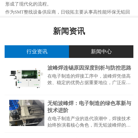
形成了现代化的流程。
作为SMT整线设备供应商，日锐拓主要从事高性能环保无铅回
流焊、无铅波峰焊的研发和生产，同时销售、JUKI贴片机、
YAMAHA贴片机、国产、韩国IP全自动印刷机...
新闻资讯
行业资讯
新闻中心
波峰焊连锡原因深度剖析与防控思路
在电子制造的焊接工序中，波峰焊凭借高
效、稳定的优势占据重要地位，广泛应用
于印制电路板（PCB）的批量焊接作业。
然而，连锡缺陷始终是困扰生产的突出问
题，其不仅直接导致产品功能失...
无铅波峰焊：电子制造的绿色革新与
技术进阶
在电子制造产业的迭代浪潮中，焊接技术
始终扮演着核心角色，而无铅波峰焊的普
及则标志着该领域从“效率优先”向“绿色可
持续”的关键转型。